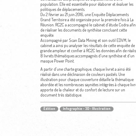
population. Elle est essentielle pour élaborer et évaluer les
politiques de déplacements.
Du 2 février au 21 juin 2016, une Enquête Déplacements
Grand Territoire a été organisée pour la première fois à La
Réunion. RC2C a accompagné le cabinet d'étude Codra afin
de réaliser les documents de synthèse concluant cette
enquête.
Accompagné par Scan Data Mining et son outil EDVM, le
cabinet a ainsi pu analyser les résultats de cette enquête de
grande ampleur et confier à RC2C les données afin de réalis
8 livrets thématiques accompagnés d'une synthèse et d'un
masque Power Point.
A partir d'une charte graphique, chaque livret a ainsi été
réalisé dans une déclinaison de couleurs pastels. Une
illustration pour chaque couverture détaille la thématique
abordée et les nombreuses saynètes intégrées à chaque livr
apporte de la chaleur et du confort de lecture sur un
document très statistique.
Édition
Infographie - 3D - Illustration