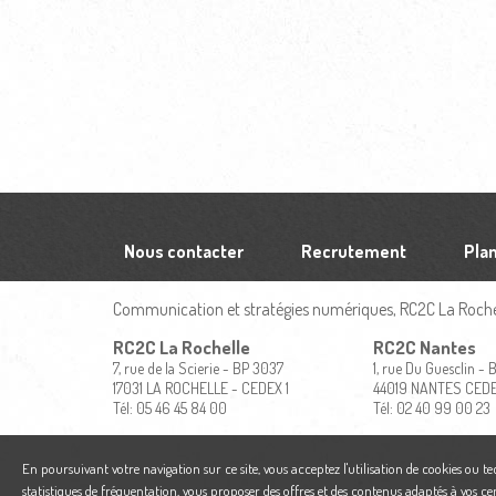
Nous contacter
Recrutement
Plan
Communication et stratégies numériques, RC2C La Rochel
RC2C La Rochelle
RC2C Nantes
7, rue de la Scierie - BP 3037
1, rue Du Guesclin -
17031 LA ROCHELLE - CEDEX 1
44019 NANTES CED
Tél: 05 46 45 84 00
Tél: 02 40 99 00 23
En poursuivant votre navigation sur ce site, vous acceptez l'utilisation de cookies ou t
statistiques de fréquentation, vous proposer des offres et des contenus adaptés à vos ce