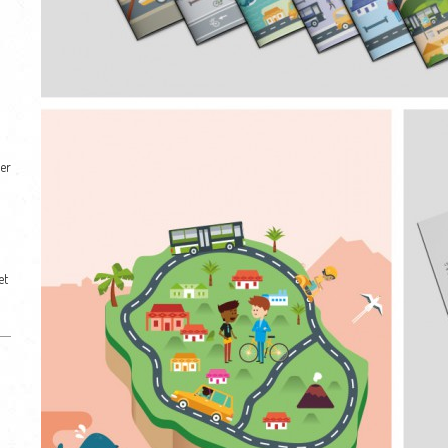
er
et