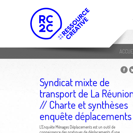
ACCUE
Syndicat mixte de
transport de La Réunio
// Charte et synthèses
enquête déplacements
L’Enquête Ménages Déplacements est un outil de
connaissance des pratiques de déplacements d’une