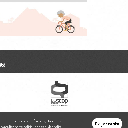
ité
tion : conserver vos préférences, établir des
Ok, j'accepte
,
consultez notre politique de confidentialité
.