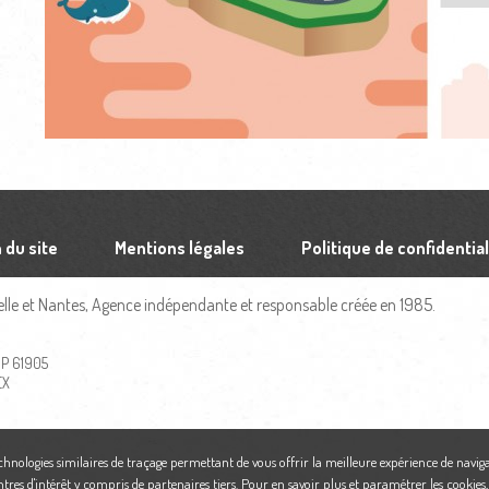
 du site
Mentions légales
Politique de confidential
le et Nantes, Agence indépendante et responsable créée en 1985.
 BP 61905
EX
echnologies similaires de traçage permettant de vous offrir la meilleure expérience de naviga
ntres d'intérêt y compris de partenaires tiers. Pour en savoir plus et paramétrer les cookies