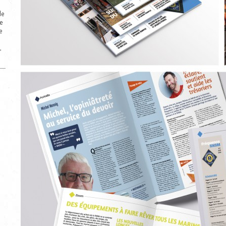
de
e
e
,