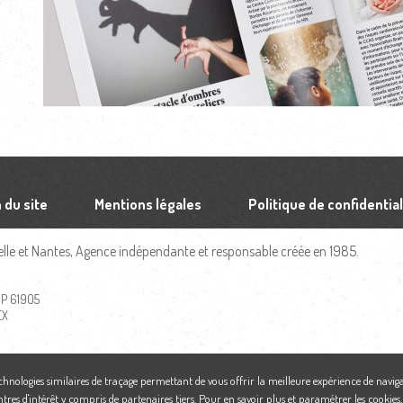
 du site
Mentions légales
Politique de confidential
le et Nantes, Agence indépendante et responsable créée en 1985.
 BP 61905
EX
echnologies similaires de traçage permettant de vous offrir la meilleure expérience de naviga
ntres d'intérêt y compris de partenaires tiers. Pour en savoir plus et paramétrer les cookies