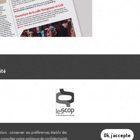
ité
tion : conserver vos préférences, établir des
Ok, j'accepte
,
consultez notre politique de confidentialité
.