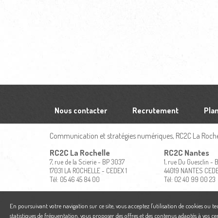
Nous contacter
Recrutement
Plan
Communication et stratégies numériques, RC2C La Rochel
RC2C La Rochelle
RC2C Nantes
7, rue de la Scierie - BP 3037
1, rue Du Guesclin -
17031 LA ROCHELLE - CEDEX 1
44019 NANTES CED
Tél: 05 46 45 84 00
Tél: 02 40 99 00 23
En poursuivant votre navigation sur ce site, vous acceptez l'utilisation de cookies ou t
statistiques de fréquentation, vous proposer des offres et des contenus adaptés à vos ce