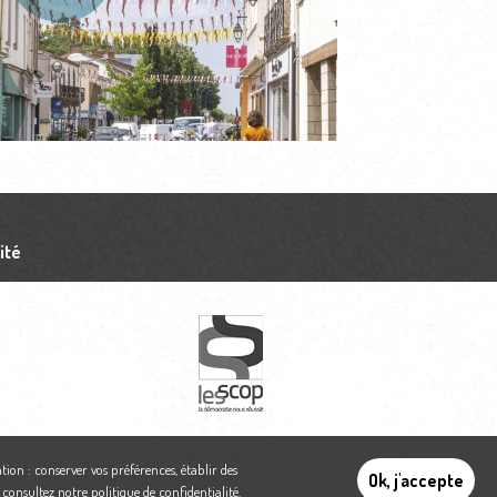
ité
tion : conserver vos préférences, établir des
Ok, j'accepte
,
consultez notre politique de confidentialité
.