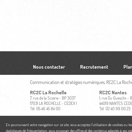
Nous contacter
Recrutement
Plan
Communication et stratégies numériques, RC2C La Rochel
RC2C La Rochelle
RC2C Nantes
7, rue de la Scierie - BP 3037
1, rue Du Guesclin -
17031 LA ROCHELLE - CEDEX 1
44019 NANTES CED
Tél: 05 46 45 84 00
Tél: 02 40 99 00 23
En poursuivant votre navigation sur ce site, vous acceptez l'utilisation de cookies ou t
statistiques de fréquentation, vous proposer des offres et des contenus adaptés à vos ce