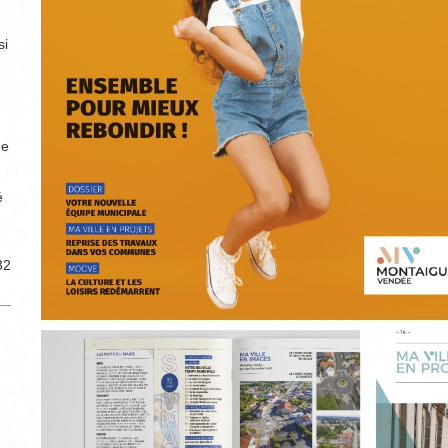
si
ne
é
32