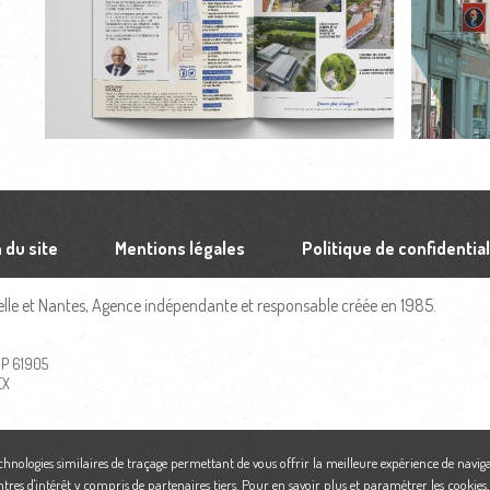
 du site
Mentions légales
Politique de confidential
le et Nantes, Agence indépendante et responsable créée en 1985.
 BP 61905
EX
echnologies similaires de traçage permettant de vous offrir la meilleure expérience de naviga
ntres d'intérêt y compris de partenaires tiers. Pour en savoir plus et paramétrer les cookies