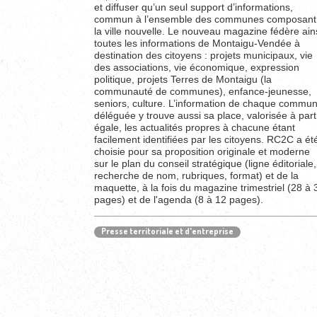
et diffuser qu’un seul support d’informations,
commun à l’ensemble des communes composant
la ville nouvelle.
Le nouveau magazine fédère ain
toutes les informations de Montaigu-Vendée à
destination des citoyens : projets municipaux, vie
des associations, vie économique, expression
politique, projets Terres de Montaigu (la
communauté de communes), enfance-jeunesse,
seniors, culture.
L’information de chaque commu
déléguée y trouve aussi sa place, valorisée à part
égale, les actualités propres à chacune étant
facilement identifiées par les citoyens. RC2C a ét
choisie pour sa proposition originale et moderne
sur le plan du
conseil stratégique (ligne éditoriale,
recherche de nom, rubriques, format) et de la
maquette, à la fois du magazine trimestriel (
28 à 
pages) et de l'agenda (
8 à 12 pages).
Presse territoriale et d'entreprise