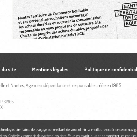
 du site
Mentions légales
Politique de confidential
le et Nantes, Agence indépendante et responsable créée en 1985.
 BP 61905
EX
echnologies similaires de traçage permettant de vous offrir la meilleure expérience de naviga
ntres d'intérêt y compris de partenaires tiers. Pour en savoir plus et paramétrer les cookies