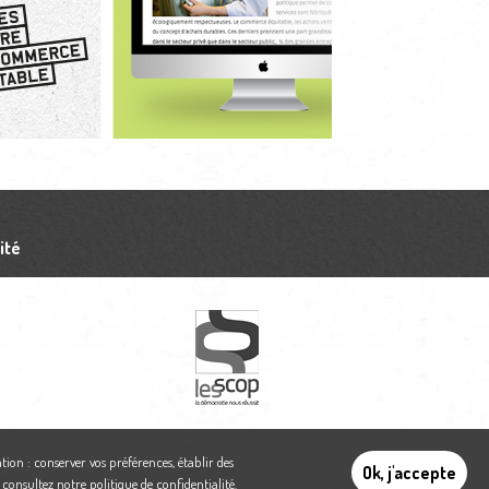
ité
tion : conserver vos préférences, établir des
Ok, j'accepte
,
consultez notre politique de confidentialité
.