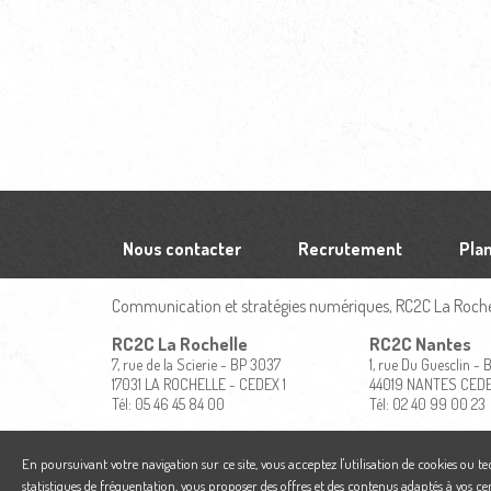
Nous contacter
Recrutement
Plan
Communication et stratégies numériques, RC2C La Rochel
RC2C La Rochelle
RC2C Nantes
7, rue de la Scierie - BP 3037
1, rue Du Guesclin -
17031 LA ROCHELLE - CEDEX 1
44019 NANTES CED
Tél: 05 46 45 84 00
Tél: 02 40 99 00 23
En poursuivant votre navigation sur ce site, vous acceptez l'utilisation de cookies ou t
statistiques de fréquentation, vous proposer des offres et des contenus adaptés à vos ce