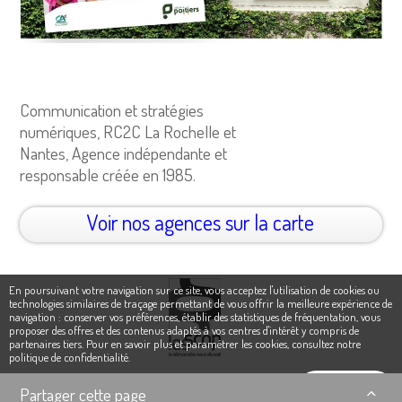
Communication et stratégies
numériques, RC2C La Rochelle et
Nantes, Agence indépendante et
responsable créée en 1985.
Voir nos agences sur la carte
En poursuivant votre navigation sur ce site, vous acceptez l'utilisation de cookies ou
technologies similaires de traçage permettant de vous offrir la meilleure expérience de
navigation : conserver vos préférences, établir des statistiques de fréquentation, vous
proposer des offres et des contenus adaptés à vos centres d'intérêt y compris de
partenaires tiers. Pour en savoir plus et paramétrer les cookies,
consultez notre
politique de confidentialité
.
Ok, j'accepte
Partager cette page