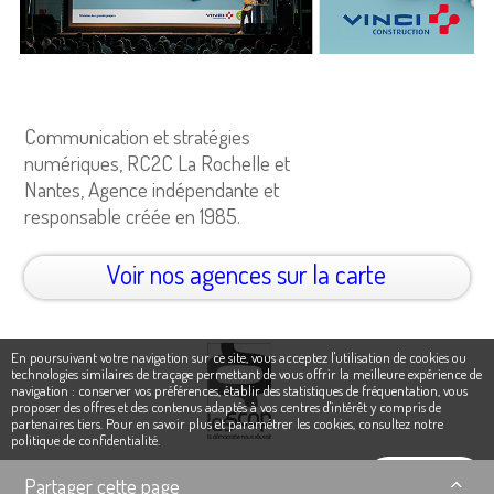
Communication et stratégies
numériques, RC2C La Rochelle et
Nantes, Agence indépendante et
responsable créée en 1985.
Voir nos agences sur la carte
En poursuivant votre navigation sur ce site, vous acceptez l'utilisation de cookies ou
technologies similaires de traçage permettant de vous offrir la meilleure expérience de
navigation : conserver vos préférences, établir des statistiques de fréquentation, vous
proposer des offres et des contenus adaptés à vos centres d'intérêt y compris de
partenaires tiers. Pour en savoir plus et paramétrer les cookies,
consultez notre
politique de confidentialité
.
Ok, j'accepte
Partager cette page