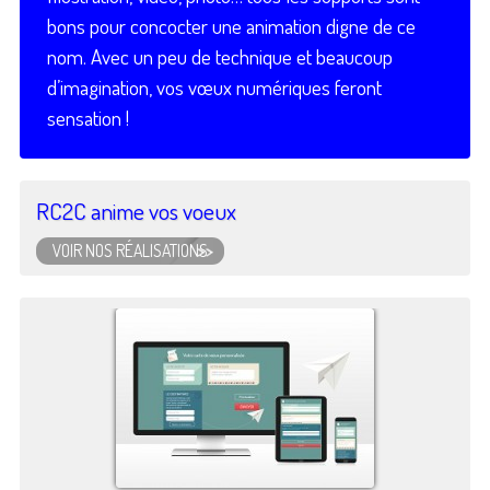
bons pour concocter une animation digne de ce
nom. Avec un peu de technique et beaucoup
d’imagination, vos vœux numériques feront
sensation !
RC2C anime vos voeux
VOIR NOS RÉALISATIONS