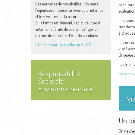
Des nouvelles de nos abeilles... Fin mars,
bilan carb
l'équinoxe annonce l'arrivée du printemps
évaluatio
et le réveil réel de la nature.
Le disposi
Si le temps est clément, l'apiculteur peut
transform
entamer la "visite de printemps" qui lui
à chaque a
permet de connaître l'état de la colonie
Le concour
> Un toit pour les abeilles en VIDEO
vise à acc
Un jeune d
La région
Responsabilité
www.nouve
Sociétale
Environnementale
NO
Un toi
On ne cher