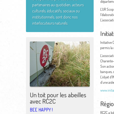
départeme
partenaires au quotidien, acteurs
L’UR Scop 
culturels, éducatifs, sociaux ou
l’élaborat
institutionnels, sont donc nos
L'associat
interlocuteurs naturels.
Initi
Initiative
permis la 
L'associat
Charente-
Son action
banques, o
L’objet d’
d’une aide
www.initi
Un toit pour les abeilles
avec RC2C
Régio
BEE HAPPY !
RC2C a bén