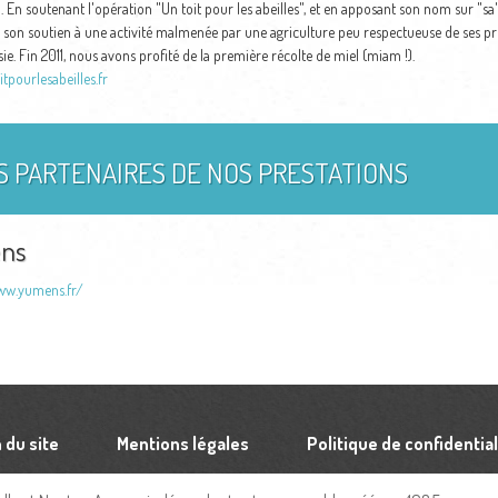
. En soutenant l'opération "Un toit pour les abeilles", et en apposant son nom sur "s
son soutien à une activité malmenée par une agriculture peu respectueuse de ses prop
sie. Fin 2011, nous avons profité de la première récolte de miel (miam !).
pourlesabeilles.fr
S PARTENAIRES DE NOS PRESTATIONS
ns
ww.yumens.fr/
 du site
Mentions légales
Politique de confidential