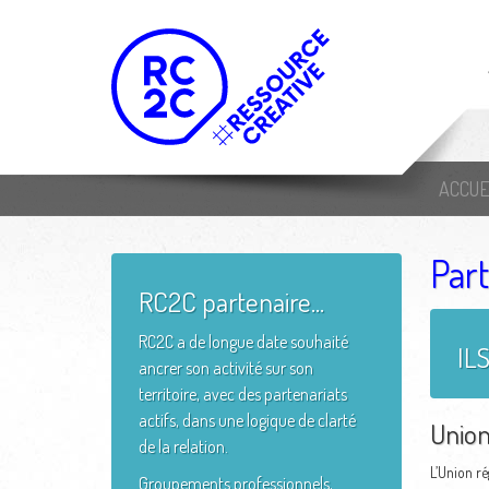
ACCUE
Par
RC2C partenaire...
RC2C a de longue date souhaité
IL
ancrer son activité sur son
territoire, avec des partenariats
actifs, dans une logique de clarté
Union
de la relation.
L’Union ré
Groupements professionnels,