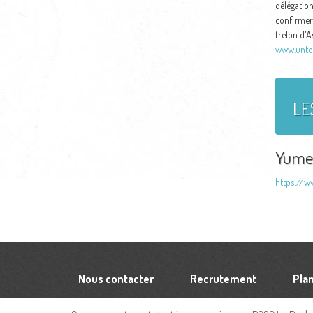
délégation
confirmer 
frelon d'A
www.untoit
LE
Yume
https://w
Nous contacter
Recrutement
Plan