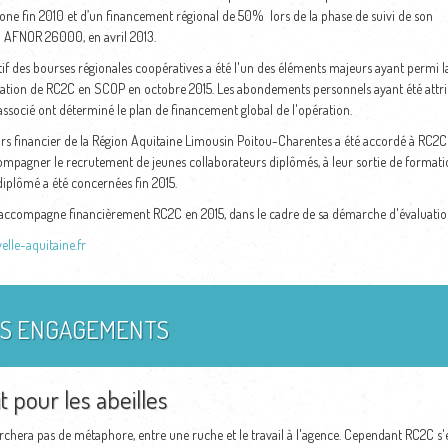
one fin 2010 et
d’un financement régional de 50% lors de la phase de suivi de son
n AFNOR 26000, en avril 2013.
tif des bourses régionales coopératives a été l'un des éléments majeurs ayant permi l
ation de RC2C en SCOP en octobre 2015. Les abondements personnels ayant été attr
ssocié ont déterminé le plan de financement global de l'opération.
s financier de la Région Aquitaine Limousin Poitou-Charentes a été accordé à RC2C d
ompagner le recrutement de jeunes collaborateurs diplômés, à leur sortie de formati
iplômé a été concernées fin 2015.
 accompagne financièrement RC2C en 2015, dans le cadre de sa démarche d'évaluation 
lle-aquitaine.fr
S ENGAGEMENTS
t pour les abeilles
chera pas de métaphore, entre une ruche et le travail à l'agence. Cependant RC2C s'est