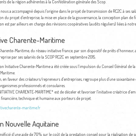
nts de la région adhérentes à la Confédération générale des Scop.
nous a accompagné depuis l’origine dans le projet de transmission de RC2C à ses sala
ion du projet d’entreprise, la mise en place de la gouvernance, la conception plan de f
ion est par ailleurs en charge des révisions coopératives (audits réguliers) liées à notre
ative Charente-Maritime
 Charente-Maritime, du réseau initiative France, par son dispositif de prêts d'honneur, 
reprise par ses salariés de la SCOP RC2C en septembre 2015.
ion Initiative Charente-Maritime a été créée sous l'impulsion du Conseil Général de la
Maritime.
, en faveur des créateurs/repreneurs d’entreprises, regroupe plus d’une soixantaine d
rganismes professionnels et consulaires.
INITIATIVE CHARENTE-MARITIME* est de déceler et favoriser l’initiative créatrice d’e
 financière, technique et humaine aux porteurs de projet.
ativecharente-maritime.fr
n Nouvelle Aquitaine
éficié d'une aide de 70% sur le coût de la prestation conseil pour la réalisation de 