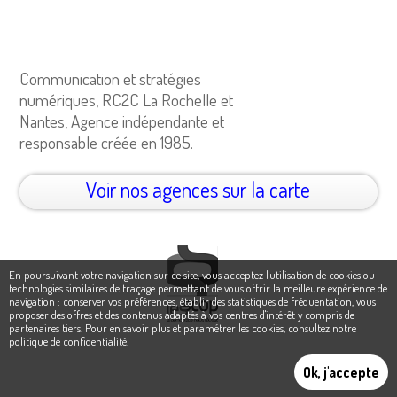
Communication et stratégies
numériques, RC2C La Rochelle et
Nantes, Agence indépendante et
responsable créée en 1985.
Voir nos agences sur la carte
En poursuivant votre navigation sur ce site, vous acceptez l'utilisation de cookies ou
technologies similaires de traçage permettant de vous offrir la meilleure expérience de
navigation : conserver vos préférences, établir des statistiques de fréquentation, vous
proposer des offres et des contenus adaptés à vos centres d'intérêt y compris de
partenaires tiers. Pour en savoir plus et paramétrer les cookies,
consultez notre
politique de confidentialité
.
Ok, j'accepte