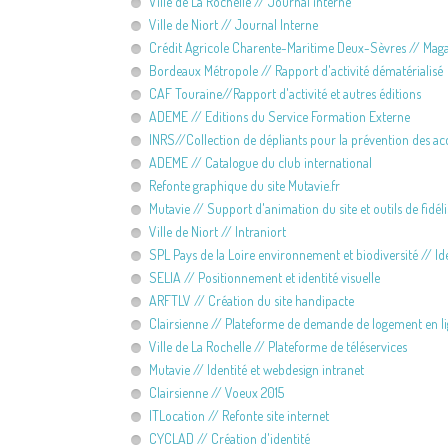
Ville de La Rochelle // Journal interne
Ville de Niort // Journal Interne
Crédit Agricole Charente-Maritime Deux-Sèvres // Maga
Bordeaux Métropole // Rapport d'activité dématérialisé
CAF Touraine//Rapport d'activité et autres éditions
ADEME // Editions du Service Formation Externe
INRS//Collection de dépliants pour la prévention des acc
ADEME // Catalogue du club international
Refonte graphique du site Mutavie.fr
Mutavie // Support d'animation du site et outils de fidél
Ville de Niort // Intraniort
SPL Pays de la Loire environnement et biodiversité // I
SELIA // Positionnement et identité visuelle
ARFTLV // Création du site handipacte
Clairsienne // Plateforme de demande de logement en l
Ville de La Rochelle // Plateforme de téléservices
Mutavie // Identité et webdesign intranet
Clairsienne // Voeux 2015
ITLocation // Refonte site internet
CYCLAD // Création d'identité