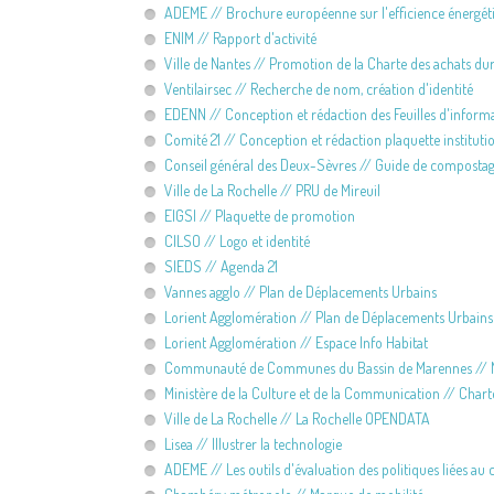
ADEME // Brochure européenne sur l'efficience énergét
ENIM // Rapport d'activité
Ville de Nantes // Promotion de la Charte des achats du
Ventilairsec // Recherche de nom, création d'identité
EDENN // Conception et rédaction des Feuilles d'inform
Comité 21 // Conception et rédaction plaquette instituti
Conseil général des Deux-Sèvres // Guide de composta
Ville de La Rochelle // PRU de Mireuil
EIGSI // Plaquette de promotion
CILSO // Logo et identité
SIEDS // Agenda 21
Vannes agglo // Plan de Déplacements Urbains
Lorient Agglomération // Plan de Déplacements Urbains
Lorient Agglomération // Espace Info Habitat
Communauté de Communes du Bassin de Marennes // 
Ministère de la Culture et de la Communication // Chart
Ville de La Rochelle // La Rochelle OPENDATA
Lisea // Illustrer la technologie
ADEME // Les outils d'évaluation des politiques liées a