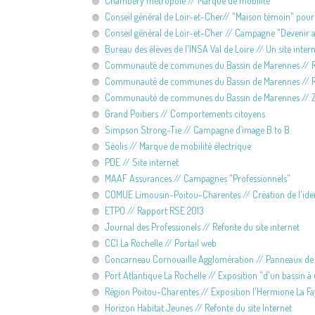
Chambéry métropole // Marque de mobilité
Conseil général de Loir-et-Cher// "Maison témoin" pour 
Conseil général de Loir-et-Cher // Campagne "Devenir ac
Bureau des élèves de l'INSA Val de Loire // Un site inte
Communauté de communes du Bassin de Marennes // Ra
Communauté de communes du Bassin de Marennes // Rede
Communauté de communes du Bassin de Marennes // Zon
Grand Poitiers // Comportements citoyens
Simpson Strong-Tie // Campagne d’image B to B
Séolis // Marque de mobilité électrique
PDE // Site internet
MAAF Assurances // Campagnes "Professionnels"
COMUE Limousin-Poitou-Charentes // Création de l'ident
ETPO // Rapport RSE 2013
Journal des Professionels // Refonte du site internet
CCI La Rochelle // Portail web
Concarneau Cornouaille Agglomération // Panneaux de
Port Atlantique La Rochelle // Exposition "d'un bassin à
Région Poitou-Charentes // Exposition l'Hermione La Fa
Horizon Habitat Jeunes // Refonte du site Internet