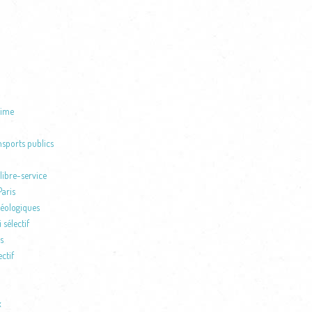
time
nsports publics
libre-service
aris
héologiques
 sélectif
s
ctif
x