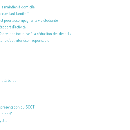
le maintien à domicile
cueillant familial"
rnet pour accompagner la vie étudiante
pport d’activité
vance incitative à la réduction des déchets
e d’activités éco-responsable
ité, édition
 présentation du SCOT
 un port"
yette