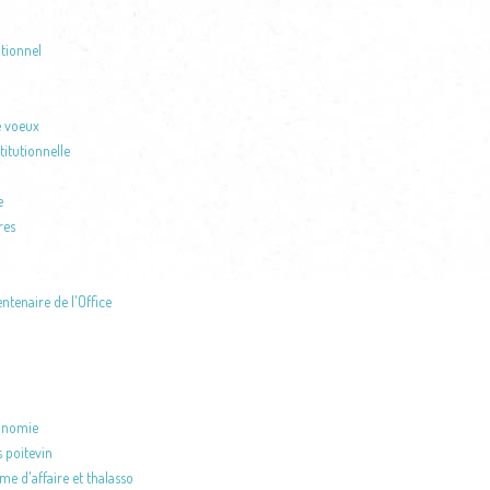
tionnel
e voeux
itutionnelle
e
res
ntenaire de l'Office
ronomie
 poitevin
e d'affaire et thalasso