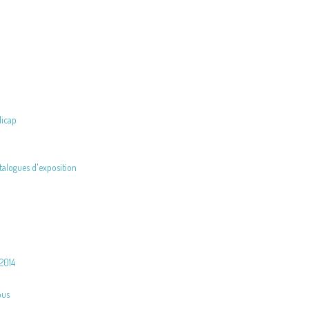
dicap
atalogues d'exposition
 2014
pus