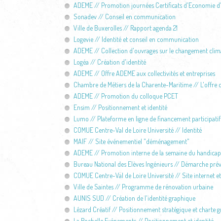
ADEME // Promotion journées Certificats d'Economie d
Sonadev // Conseil en communication
Ville de Buxerolles // Rapport agenda 21
Logevie // Identité et conseil en communication
ADEME // Collection d'ouvrages sur le changement clim
Logéa // Création d'identité
ADEME // Offre ADEME aux collectivités et entreprises
Chambre de Métiers de la Charente-Maritime // L'offre d
ADEME // Promotion du colloque PCET
Ensim // Positionnement et identité
Lumo // Plateforme en ligne de financement participatif
COMUE Centre-Val de Loire Université // Identité
MAIF // Site événementiel "déménagement"
ADEME // Promotion interne de la semaine du handicap
Bureau National des Elèves Ingénieurs // Démarche prév
COMUE Centre-Val de Loire Université // Site internet 
Ville de Saintes // Programme de rénovation urbaine
AUNIS SUD // Création de l'identité graphique
Lézard Créatif // Positionnement stratégique et charte 
La Rochelle Evénements // Positionnement et identité