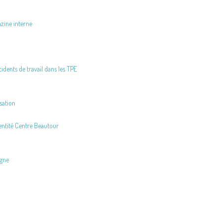
zine interne
idents de travail dans les TPE
isation
dentité Centre Beautour
igne