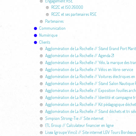
Engagement RSE
RC2C et ISO 26000
RC2C et ses partenaires RSE
Partenaires
Communication
Numérique
Clients
Agglomération de La Rochelle // Stand Grand Port Mari
Agglomération de La Rochelle // Agenda 21
Agglomération de La Rochelle // Yélo, la marque des tra
Agglomération de La Rochelle // Vélos en libre-service
Agglomération de La Rochelle // Voitures électriques en 
Agglomération de La Rochelle // Stand Salon Nautique P
Agglomération de La Rochelle // Exposition fouilles arc
Agglomération de La Rochelle // Identité et campagne tri
Agglomération de La Rochelle // Kit pédagogique déchet
Agglomération de La Rochelle // Stand déchets et tri séle
Simpson Strong-Tie // Site internet
ITL Group // Calculateur financier en ligne
Lisea (groupe Vinci) // Site internet LGV Tours Bordeau