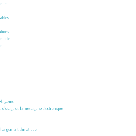
ique
rables
ations
onnelle
ge
Magazine
e d'usage de la messagerie électronique
u changement climatique